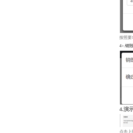
按照要
4>.销
4.演
点击上