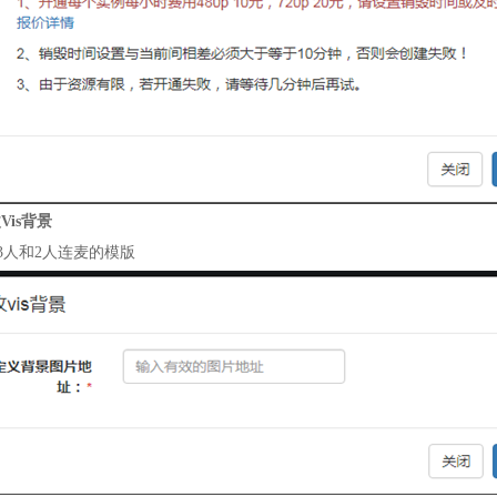
改Vis背景
3
人和
2
人连麦的模版