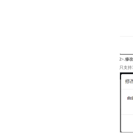
2>.修
只支持